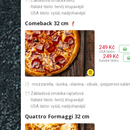
Základová omáčka BBQ
Italské těsto: tenčí, křupavější
USA těsto: vyšší, nadýchanější
Comeback 32 cm
249 Kč
USA těsto
249 Kč
Italské těsto
-mozzarella
,
-šunka
,
-slanina
,
-cibule
,
-pepperoni salá
Základová omáčka rajčatová
Italské těsto: tenčí, křupavější
USA těsto: vyšší, nadýchanější
Quattro Formaggi 32 cm