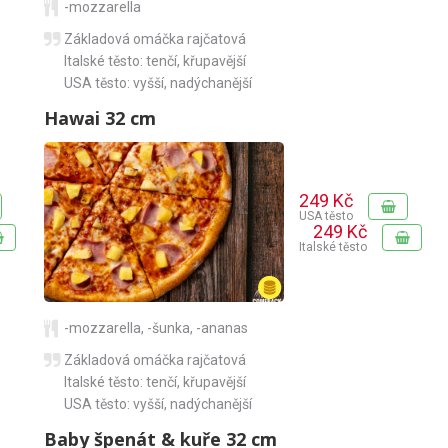
-mozzarella
Základová omáčka rajčatová
Italské těsto: tenčí, křupavější
USA těsto: vyšší, nadýchanější
Hawai 32 cm
249 Kč
USA těsto
249 Kč
Italské těsto
-mozzarella
,
-šunka
,
-ananas
Základová omáčka rajčatová
Italské těsto: tenčí, křupavější
USA těsto: vyšší, nadýchanější
Baby špenát & kuře 32 cm