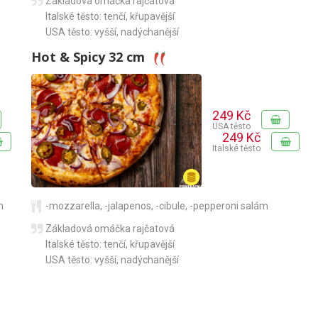
Základová omáčka rajčatová
Italské těsto: tenčí, křupavější
USA těsto: vyšší, nadýchanější
Hot & Spicy 32 cm
249 Kč
USA těsto
249 Kč
Italské těsto
m
-mozzarella
,
-jalapenos
,
-cibule
,
-pepperoni salám
Základová omáčka rajčatová
Italské těsto: tenčí, křupavější
USA těsto: vyšší, nadýchanější