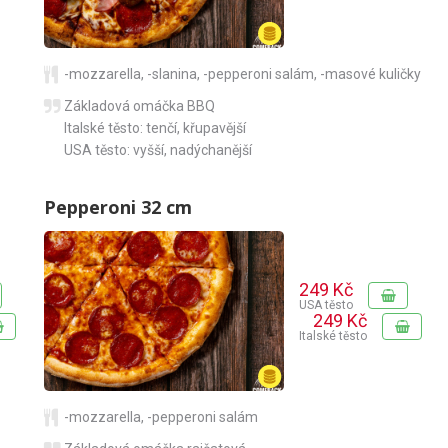
-mozzarella
,
-slanina
,
-pepperoni salám
,
-masové kuličky
Základová omáčka BBQ
Italské těsto: tenčí, křupavější
USA těsto: vyšší, nadýchanější
Pepperoni 32 cm
249 Kč
USA těsto
249 Kč
Italské těsto
-mozzarella
,
-pepperoni salám