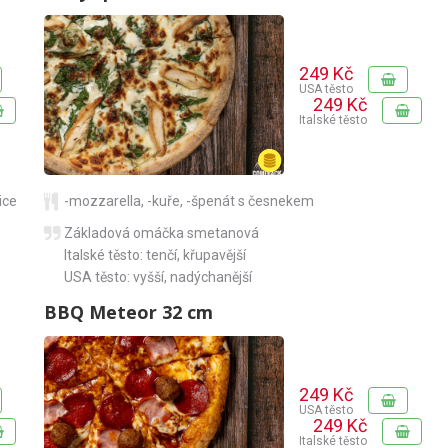
249 Kč
USA těsto
249 Kč
Italské těsto
ice
-mozzarella
,
-kuře
,
-špenát s česnekem
Základová omáčka smetanová
Italské těsto: tenčí, křupavější
USA těsto: vyšší, nadýchanější
BBQ Meteor 32 cm
249 Kč
USA těsto
249 Kč
Italské těsto