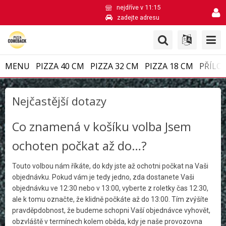
nejdříve v 11:15
zadejte adresu
MENU
PIZZA 40 CM
PIZZA 32 CM
PIZZA 18 CM
PŘÍLO
Nejčastější dotazy
Co znamená v košíku volba Jsem
ochoten počkat až do…?
Touto volbou nám říkáte, do kdy jste až ochotni počkat na Vaši
objednávku. Pokud vám je tedy jedno, zda dostanete Vaši
objednávku ve 12:30 nebo v 13:00, vyberte z roletky čas 12:30,
ale k tomu označte, že klidně počkáte až do 13:00. Tím zvýšíte
pravděpdobnost, že budeme schopni Vaší objednávce vyhovět,
obzvláště v termínech kolem oběda, kdy je naše provozovna