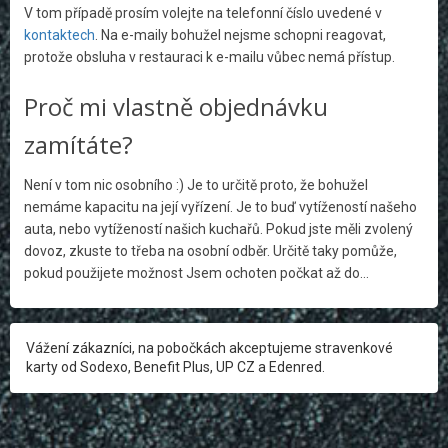
V tom případě prosím volejte na telefonní číslo uvedené v
kontaktech
. Na e-maily bohužel nejsme schopni reagovat,
protože obsluha v restauraci k e-mailu vůbec nemá přístup.
Proč mi vlastně objednávku
zamítáte?
Není v tom nic osobního :) Je to určitě proto, že bohužel
nemáme kapacitu na její vyřízení. Je to buď vytížeností našeho
auta, nebo vytížeností našich kuchařů. Pokud jste měli zvolený
dovoz, zkuste to třeba na osobní odběr. Určitě taky pomůže,
pokud použijete možnost Jsem ochoten počkat až do…
Vážení zákazníci, na pobočkách akceptujeme stravenkové
karty od Sodexo, Benefit Plus, UP CZ a Edenred.