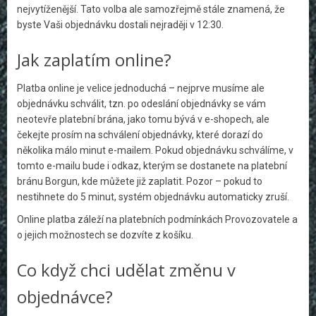
nejvytíženější. Tato volba ale samozřejmě stále znamená, že
byste Vaši objednávku dostali nejraději v 12:30.
Jak zaplatím online?
Platba online je velice jednoduchá – nejprve musíme ale
objednávku schválit, tzn. po odeslání objednávky se vám
neotevře platební brána, jako tomu bývá v e-shopech, ale
čekejte prosím na schválení objednávky, které dorazí do
několika málo minut e-mailem. Pokud objednávku schválíme, v
tomto e-mailu bude i odkaz, kterým se dostanete na platební
bránu Borgun, kde můžete již zaplatit. Pozor – pokud to
nestihnete do 5 minut, systém objednávku automaticky zruší.
Online platba záleží na platebních podmínkách Provozovatele a
o jejich možnostech se dozvíte z košíku.
Co když chci udělat změnu v
objednávce?